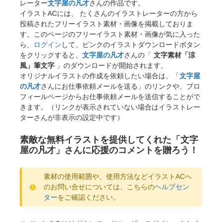
レーター
文字屋の凡才
さんの作品です。
イラストACには、 たくさんのイラストレーターの方から
投稿されたフリーイラスト素材・画像を掲載しておりま
す。このページのフリーイラスト素材・画像が気に入った
ら、
ログイン
して、ピンクのイラストダウンロードボタン
をクリックすると、
文字屋の凡才
さんの「
文字素材「涼
風」筆文字
」のダウンロードが開始されます。
オリジナルイラストの作成を依頼したい場合は、「
文字屋
の凡才
さんにお仕事依頼メールを送る」のリンクや、プロ
フィールページからお仕事依頼メールを送信することがで
きます。（リンクが表示されていない場合はイラストレー
ターさんが非表示の設定中です）
素敵な無料イラストを提供してくれた「文字
屋の凡才」さんに応援のコメントを贈ろう！
素材の使用範囲や、使用方法などイラストACへ
のお問い合せについては、こちらの
ヘルプセン
ター
をご確認ください。