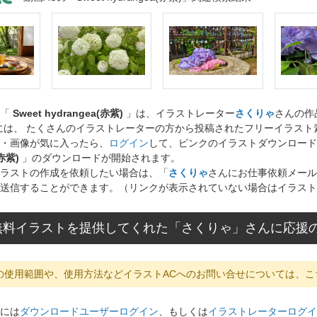
ト「
Sweet hydrangea(赤紫)
」は、イラストレーター
さくりゃ
さんの作
には、 たくさんのイラストレーターの方から投稿されたフリーイラス
・画像が気に入ったら、
ログイン
して、ピンクのイラストダウンロード
(赤紫)
」のダウンロードが開始されます。
ラストの作成を依頼したい場合は、「
さくりゃ
さんにお仕事依頼メール
送信することができます。（リンクが表示されていない場合はイラスト
無料イラストを提供してくれた「さくりゃ」さんに応援
の使用範囲や、使用方法などイラストACへのお問い合せについては、こ
には
ダウンロードユーザーログイン
、もしくは
イラストレーターログイ