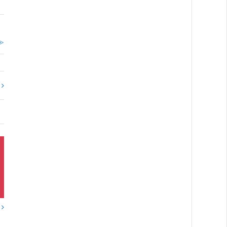
。
≫
?
？