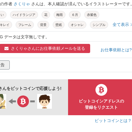
トの作者
さくりゃ
さんは、本人確認が済んでいるイラストレーターです
さい
ハイドランジア
花
梅雨
６月
赤紫色
全て表示 
キレイ
フレーム
背景
壁紙
オシャレ
シンプル
デザイン
ベクター
グラデーション
初夏
NG データは文字無しです。
飾り枠
さくりゃさんに
お仕事依頼メールを送る
お仕事依頼とは
報告
さんをビットコインで応援しよう!
ビットコインアドレスの
登録をリクエスト
ビットコインとは