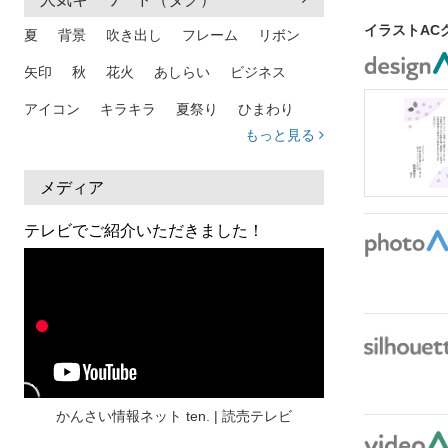
イラストACグ
夏
背景
吹き出し
フレーム
リボン
矢印
秋
花火
あしらい
ビジネス
アイコン
キラキラ
夏祭り
ひまわり
もっと見る
家族
和柄
夏 背景
スマホ
熱中症
人物
暑中見舞い
ふきだし
夏休み
メディア
日本地図
海
ハート
夏 背景
枠
テレビでご紹介いただきました！
見出し
お盆
雲
和紙
カレンダー
水彩
夏 フレーム
花
女性
街並み
集中線
人
おしゃれ 手描き
筆
和風
スケジュール
波
飾り枠
桜
ハロウィン
介護
チェック
かんさい情報ネット ten. | 読売テレビ