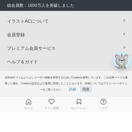
総会員数：1600万人を突破しました
×
イラストACについて
会員登録
プレミアム会員サービス
ヘルプ＆ガイド
グループサイト
当Webサイトはよりよいユーザー体験を実現するためにCookieを使用しています。これ以降ページを遷
移した場合、Cookieの設定および使用に同意したことになります。詳細についてはプライバシーポリシ
詳細
同意
ーをご覧ください。
ご意見・ご要望
© 2006-2026
イラストAC
ホーム
ファン登録
コレクション
ヘルプ
無料ダウンロード会員登録はこちら