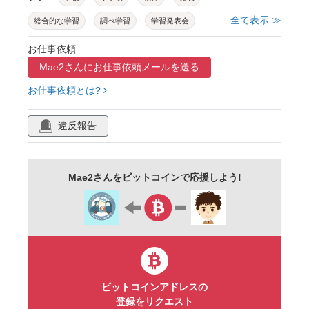
全て表示 ≫
総合的な学習
調べ学習
学習発表会
黒板
子ども
授業
学校掲示
お仕事依頼:
Mae2さんに
お仕事依頼メールを送る
学校通信
人物
学校プリント用
お仕事依頼とは?
かわいい
手描き
ゆるかわ
場面絵
違反報告
Mae2さんをビットコインで応援しよう!
ビットコインアドレスの
登録をリクエスト