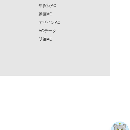
年賀状AC
動画AC
デザインAC
ACデータ
明細AC
×