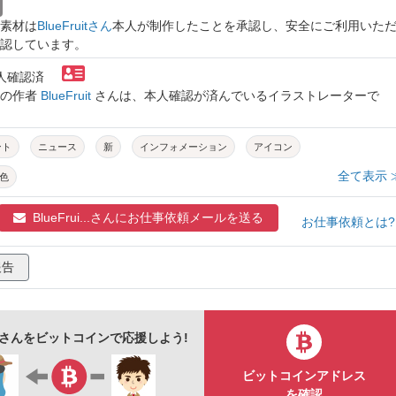
素材は
BlueFruitさん
本人が制作したことを承認し、安全にご利用いた
認しています。
本人確認済
トの作者
BlueFruit
さんは、本人確認が済んでいるイラストレーターで
ント
ニュース
新
インフォメーション
アイコン
全て表示 
色
BlueFrui...さんに
お仕事依頼メールを送る
お仕事依頼とは
報告
ruitさんをビットコインで応援しよう!
ビットコインアドレス
を確認