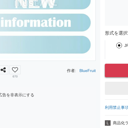
形式を選択
J
作者:
BlueFruit
670
広告を非表示にする
利用禁止事
L
商品化