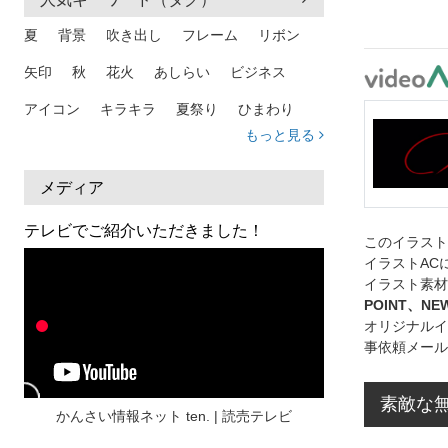
夏
背景
吹き出し
フレーム
リボン
矢印
秋
花火
あしらい
ビジネス
アイコン
キラキラ
夏祭り
ひまわり
もっと見る
家族
和柄
夏 背景
スマホ
熱中症
人物
暑中見舞い
ふきだし
夏休み
メディア
日本地図
海
ハート
夏 背景
枠
テレビでご紹介いただきました！
このイラス
見出し
お盆
雲
和紙
カレンダー
イラストAC
イラスト素材
水彩
夏 フレーム
花
女性
街並み
POINT、N
オリジナルイ
集中線
人
おしゃれ 手描き
筆
事依頼メール
和風
スケジュール
波
飾り枠
桜
素敵な無
ハロウィン
介護
チェック
かんさい情報ネット ten. | 読売テレビ