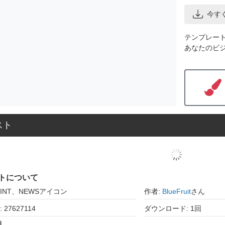
今す
テンプレー
あなたのビ
スト
トについて
OINT、NEWSアイコン
作者:
BlueFruit
さん
27627114
ダウンロード: 1回