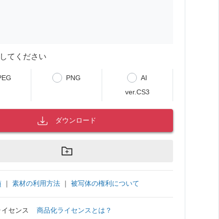
してください
PEG
PNG
AI
ver.CS3
ダウンロード
｜
素材の利用方法
｜
被写体の権利について
項
ライセンス
商品化ライセンスとは？