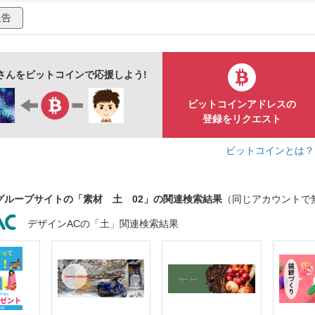
ンジ
壁紙
材料
模様
不均一
背景
素材
報告
茶色
さんをビットコインで応援しよう!
ビットコインアドレスの
登録をリクエスト
ビットコインとは
グループサイトの「素材 土 02」の関連検索結果
（同じアカウントで
デザインACの「土」関連検索結果