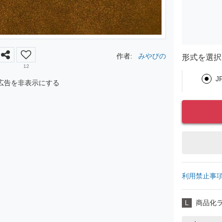
作者:
みやびの
形式を選択
12
J
広告を非表示にする
利用禁止事
L
商品化