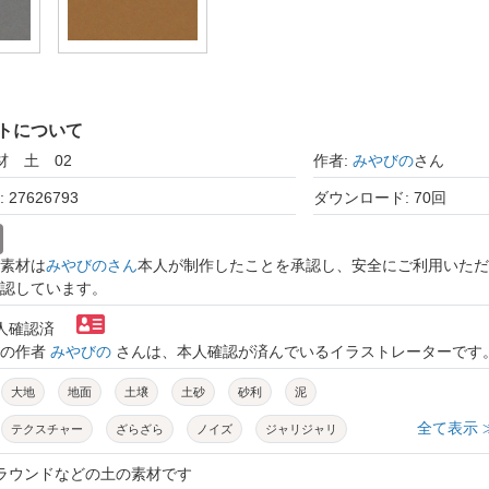
トについて
材 土 02
作者:
みやびの
さん
27626793
ダウンロード: 70回
素材は
みやびのさん
本人が制作したことを承認し、安全にご利用いただ
認しています。
本人確認済
トの作者
みやびの
さんは、本人確認が済んでいるイラストレーターです
大地
地面
土壌
土砂
砂利
泥
全て表示 
テクスチャー
ざらざら
ノイズ
ジャリジャリ
粒状
つぶつぶ
砂絵
ランダム
パターン
点
グラウンドなどの土の素材です