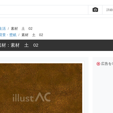
詳細
生活
素材 土 02
背景・壁紙
素材 土 02
素材：素材 土 02
広告を