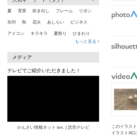
夏
背景
吹き出し
フレーム
リボン
矢印
秋
花火
あしらい
ビジネス
アイコン
キラキラ
夏祭り
ひまわり
もっと見る
家族
和柄
夏 背景
スマホ
熱中症
人物
暑中見舞い
ふきだし
夏休み
メディア
日本地図
海
ハート
夏 背景
枠
テレビでご紹介いただきました！
見出し
お盆
雲
和紙
カレンダー
水彩
夏 フレーム
花
女性
街並み
集中線
人
おしゃれ 手描き
筆
和風
スケジュール
波
飾り枠
桜
ハロウィン
介護
チェック
このイラス
かんさい情報ネット ten. | 読売テレビ
イラストAC