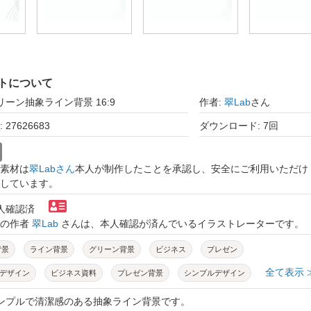
トについて
リーン抽象ライン背景 16:9
作者:
翠Lab
さん
27626683
ダウンロード: 7回
素材は
翠Labさん
本人が制作したことを承認し、安全にご利用いただけ
しています。
本人確認済
トの作者
翠Lab
さんは、本人確認が済んでいるイラストレーターです。
背景
ライン背景
グリーン背景
ビジネス
プレゼン
全て表示 
デザイン
ビジネス資料
プレゼン背景
シンプルデザイン
ン
クリーンデザイン
企業向け
医療資料
行政資料
シンプルで清潔感のある抽象ライン背景です。