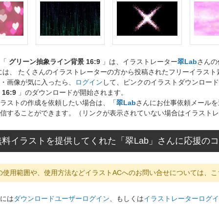
ト「
グリーン抽象ライン背景 16:9
」は、イラストレーター
翠Lab
さんの
には、 たくさんのイラストレーターの方から投稿されたフリーイラス
・画像が気に入ったら、
ログイン
して、ピンクのイラストダウンロード
16:9
」のダウンロードが開始されます。
ラストの作成を依頼したい場合は、「
翠Lab
さんにお仕事依頼メールを
信することができます。（リンクが表示されていない場合はイラストレ
無料イラストを提供してくれた「翠Lab」さんに応援の
の使用範囲や、使用方法などイラストACへのお問い合せについては、こ
には
ダウンロードユーザーログイン
、もしくは
イラストレーターログイ