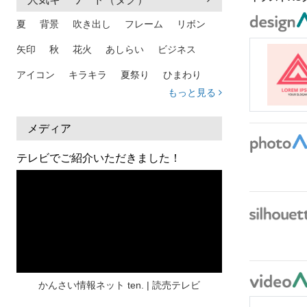
夏
背景
吹き出し
フレーム
リボン
矢印
秋
花火
あしらい
ビジネス
アイコン
キラキラ
夏祭り
ひまわり
もっと見る
家族
和柄
夏 背景
スマホ
熱中症
人物
暑中見舞い
ふきだし
夏休み
メディア
日本地図
海
ハート
夏 背景
枠
テレビでご紹介いただきました！
見出し
お盆
雲
和紙
カレンダー
水彩
夏 フレーム
花
女性
街並み
集中線
人
おしゃれ 手描き
筆
和風
スケジュール
波
飾り枠
桜
ハロウィン
介護
チェック
かんさい情報ネット ten. | 読売テレビ