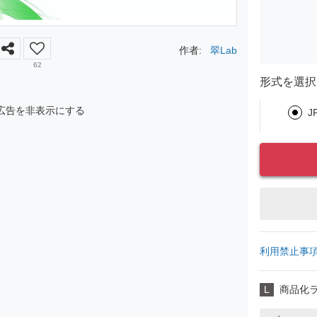
作者:
翠Lab
62
形式を選択
広告を非表示にする
J
利用禁止事
L
商品化