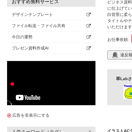
おすすめ無料サービス
ビジネス資料
itデザイン
に仕上げてい
デザインテンプレート
白背景に柔ら
スタイリッシ
タイトルやテ
グラデーショ
ファイル転送・ファイル共有
いただけます
今日の運勢
お仕事依頼:
プレゼン資料作成AI
違反
翠Lab
広告を非表示にする
イラストAC
人気キーワード（タグ）