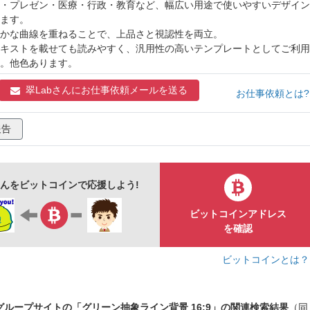
・プレゼン・医療・行政・教育など、幅広い用途で使いやすいデザイン
テンプレート背景
波形ライン
透明感
ミニマルデザイン
ます。
かな曲線を重ねることで、上品さと視認性を両立。
ュ
白背景
汎用背景
フレーム
緑
抽象
円弧
キストを載せても読みやすく、汎用性の高いテンプレートとしてご利用
ン
ライン
16:9
斜めカット
左下
シンプル
。他色あります。
翠Labさんに
お仕事依頼メールを送る
お仕事依頼とは
報告
さんをビットコインで応援しよう!
ビットコインアドレス
を確認
ビットコインとは
グループサイトの「グリーン抽象ライン背景 16:9」の関連検索結果
（同