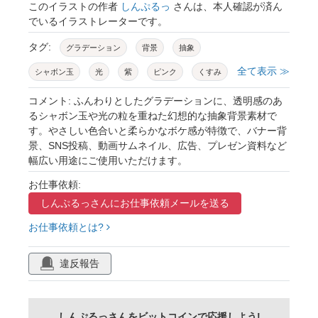
このイラストの作者
しんぷるっ
さんは、本人確認が済ん
でいるイラストレーターです。
タグ:
グラデーション
背景
抽象
全て表示 ≫
シャボン玉
光
紫
ピンク
くすみ
キラキラ
微粒子
透明感
パステル
コメント: ふんわりとしたグラデーションに、透明感のあ
るシャボン玉や光の粒を重ねた幻想的な抽象背景素材で
淡色
ふんわり
ドリーミー
幻想的
す。やさしい色合いと柔らかなボケ感が特徴で、バナー背
景、SNS投稿、動画サムネイル、広告、プレゼン資料など
きらめき
柔らかい
テクスチャ
幅広い用途にご使用いただけます。
バックグラウンド
コピースペース
余白
お仕事依頼:
ファンタジー
神秘的
バナー背景
しんぷるっさんに
お仕事依頼メールを送る
sns背景
お仕事依頼とは?
違反報告
しんぷるっさんをビットコインで応援しよう!