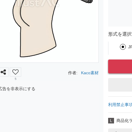
形式を選択
J
作者:
Kaco素材
5
広告を非表示にする
利用禁止事
L
商品化