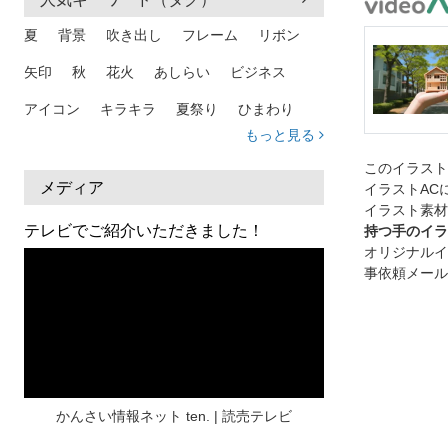
夏
背景
吹き出し
フレーム
リボン
矢印
秋
花火
あしらい
ビジネス
アイコン
キラキラ
夏祭り
ひまわり
もっと見る
家族
和柄
夏 背景
スマホ
熱中症
このイラス
人物
暑中見舞い
ふきだし
夏休み
メディア
イラストAC
イラスト素材
日本地図
海
ハート
夏 背景
枠
テレビでご紹介いただきました！
持つ手のイラ
オリジナルイ
見出し
お盆
雲
和紙
カレンダー
事依頼メール
水彩
夏 フレーム
花
女性
街並み
集中線
人
おしゃれ 手描き
筆
和風
スケジュール
波
飾り枠
桜
ハロウィン
介護
チェック
かんさい情報ネット ten. | 読売テレビ