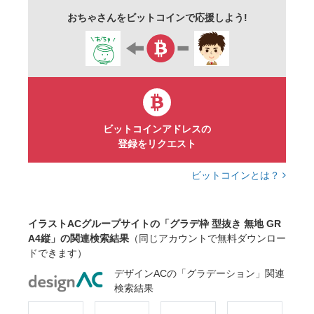
ゆめかわいい
パステル
ニュアンスカラー
おちゃさんをビットコインで応援しよう!
オーロラ
シンプル
a4
横
見出し
タイトル
コピースペース
余白
表紙
アイキャッチ
ポスター
チラシ
広告
メッセージ
カード
名刺
ビジネス
ベクター
春
新緑
エシカル
ビットコインアドレスの
登録をリクエスト
ビットコインとは？
イラストACグループサイトの「グラデ枠 型抜き 無地 GR
A4縦」の関連検索結果
（同じアカウントで無料ダウンロー
ドできます）
デザインACの「グラデーション」関連
検索結果