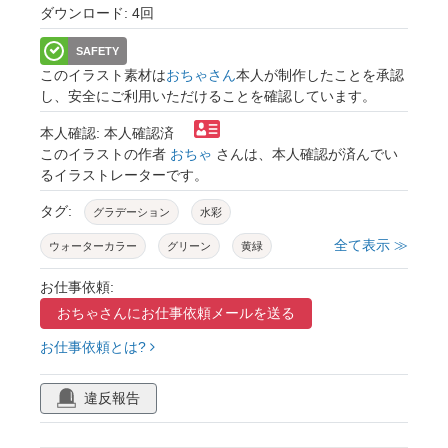
ダウンロード: 4回
SAFETY
このイラスト素材は
おちゃさん
本人が制作したことを承認
し、安全にご利用いただけることを確認しています。
本人確認: 本人確認済
このイラストの作者
おちゃ
さんは、本人確認が済んでい
るイラストレーターです。
タグ:
グラデーション
水彩
全て表示 ≫
ウォーターカラー
グリーン
黄緑
エメラルド
背景
枠
フレーム
お仕事依頼:
おちゃさんに
お仕事依頼メールを送る
飾り枠
額縁
外枠
型抜き
淡い
お仕事依頼とは?
薄い
はんなり
爽やか
雰囲気
柔らか
やさしい
ふんわり
温かみ
違反報告
透明感
浮遊感
幻想的
フェミニン