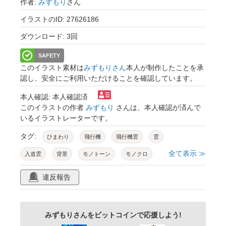
作者:
みずもり
さん
イラストのID: 27626186
ダウンロード: 3回
SAFETY
このイラスト素材は
みずもりさん
本人が制作したことを承
認し、安全にご利用いただけることを確認しています。
本人確認: 本人確認済
このイラストの作者
みずもり
さんは、本人確認が済んで
いるイラストレーターです。
タグ:
ひまわり
飛行機
飛行機雲
雲
全て表示 ≫
入道雲
背景
モノトーン
モノクロ
白黒
グレースケール
フレーム
縦
違反報告
夏
挨拶状
暑中見舞い
残暑見舞い
お便り
メッセージカード
コピースペース
みずもりさんをビットコインで応援しよう!
テキストスペース
植物
花
自然