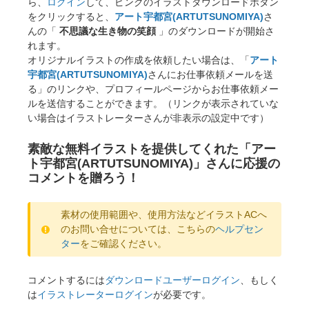
ら、
ログイン
して、ピンクのイラストダウンロードボタン
をクリックすると、
アート宇都宮(ARTUTSUNOMIYA)
さ
んの「
不思議な生き物の笑顔
」のダウンロードが開始さ
れます。
オリジナルイラストの作成を依頼したい場合は、「
アート
宇都宮(ARTUTSUNOMIYA)
さんにお仕事依頼メールを送
る」のリンクや、プロフィールページからお仕事依頼メー
ルを送信することができます。（リンクが表示されていな
い場合はイラストレーターさんが非表示の設定中です）
素敵な無料イラストを提供してくれた「アー
ト宇都宮(ARTUTSUNOMIYA)」さんに応援の
コメントを贈ろう！
素材の使用範囲や、使用方法などイラストACへ
のお問い合せについては、こちらの
ヘルプセン
ター
をご確認ください。
コメントするには
ダウンロードユーザーログイン
、もしく
は
イラストレーターログイン
が必要です。