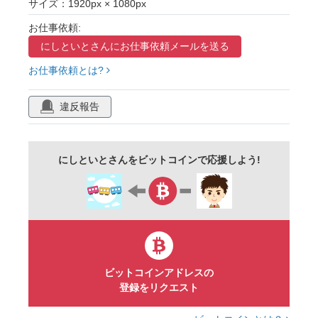
サイズ：1920px × 1080px
黄色
フレーム
枠
フルhd
お仕事依頼:
1920×1080
16:9
デコレーション
にしといとさんに
お仕事依頼メールを送る
テンプレート
装飾
素材
ワイド
お仕事依頼とは?
囲み
配信
配信画面
動画
横長
サムネイル
画面
レイアウト
プレゼン
違反報告
youtube
テレビ
放送
にしといとさんをビットコインで応援しよう!
ビットコインアドレスの
登録をリクエスト