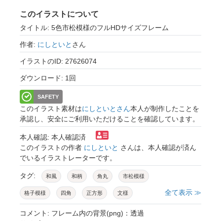
このイラストについて
タイトル: 5色市松模様のフルHDサイズフレーム
作者:
にしといと
さん
イラストのID: 27626074
ダウンロード: 1回
SAFETY
このイラスト素材は
にしといとさん
本人が制作したことを
承認し、安全にご利用いただけることを確認しています。
本人確認: 本人確認済
このイラストの作者
にしといと
さんは、本人確認が済ん
でいるイラストレーターです。
タグ:
和風
和柄
角丸
市松模様
全て表示 ≫
格子模様
四角
正方形
文様
ブロックチェック
赤
緑
ピンク
コメント: フレーム内の背景(png)：透過