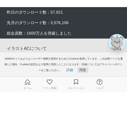
昨日のダウンロード数：57,821
先月のダウンロード数：3,576,106
総会員数：1600万人を突破しました
イラストACについて
当Webサイトはよりよいユーザー体験を実現するためにCookieを使用しています。これ以降ページを遷
会員登録
移した場合、Cookieの設定および使用に同意したことになります。詳細についてはプライバシーポリシ
詳細
同意
ーをご覧ください。
プレミアム会員サービス
ヘルプ＆ガイド
ホーム
ファン登録
コレクション
ヘルプ
グループサイト
無料ダウンロード会員登録はこちら
ご意見・ご要望
© 2006-2026
イラストAC