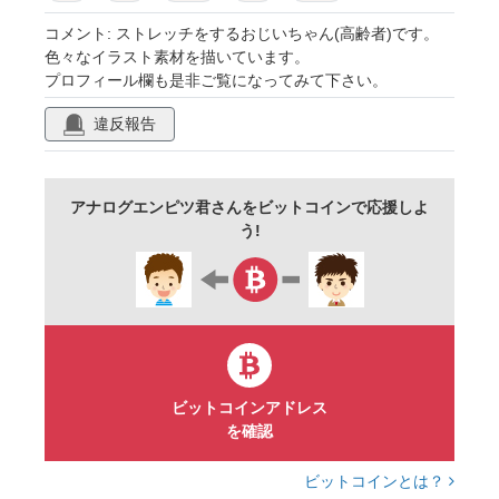
年寄り
シニア
おじいさん
男
コメント: ストレッチをするおじいちゃん(高齢者)です。
色々なイラスト素材を描いています。
男の人
男性
年配者
おじいちゃん
プロフィール欄も是非ご覧になってみて下さい。
お年寄り
髭
しわ
人物
かわいい
違反報告
アイコン
人
生活
お爺ちゃん
爺さん
ストレッチ
体操
茶
アナログエンピツ君さんをビットコインで応援しよ
う!
ビットコインアドレス
を確認
ビットコインとは？