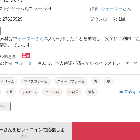
ソフトクリーム丸フレーム04
作者:
ウォーター
さん
27625929
ダウンロード: 1回
素材は
ウォーターさん
本人が制作したことを承認し、安全にご利用いた
確認しています。
本人確認済
トの作者
ウォーター
さんは、本人確認が済んでいるイラストレーターで
トクリーム
アイスフレーム
スイーツフレーム
丸
夏
全て表示 
8月
かわいい
カラフル
白背景
素材
手書き
手描き
報告
ーさんをビットコインで応援しよ
う!