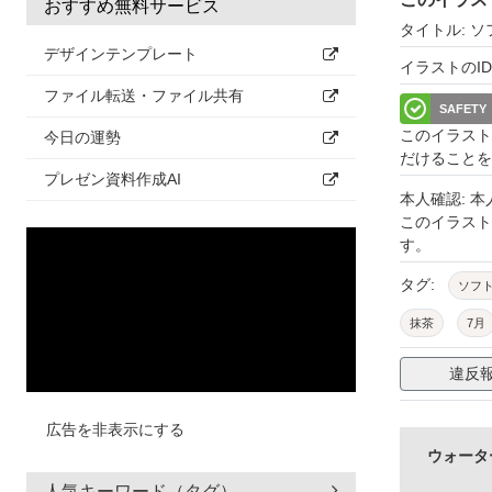
おすすめ無料サービス
タイトル: 
デザインテンプレート
イラストのID: 
ファイル転送・ファイル共有
SAFETY
このイラスト
今日の運勢
だけることを
プレゼン資料作成AI
本人確認: 
このイラス
す。
タグ:
ソフ
抹茶
7月
シンプル
違反
広告を非表示にする
ウォータ
人気キーワード（タグ）