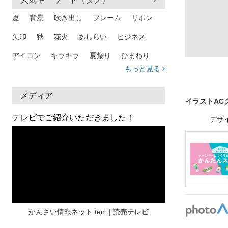
夏
背景
吹き出し
フレーム
リボン
矢印
秋
花火
あしらい
ビジネス
アイコン
キラキラ
夏祭り
ひまわり
もっと見る
家族
和柄
夏 背景
スマホ
熱中症
人物
暑中見舞い
ふきだし
夏休み
メディア
イラストAC
日本地図
海
ハート
夏 背景
枠
テレビでご紹介いただきました！
デザ
見出し
お盆
雲
和紙
カレンダー
水彩
夏 フレーム
花
女性
街並み
集中線
人
おしゃれ 手描き
筆
和風
スケジュール
波
飾り枠
桜
ハロウィン
介護
チェック
かんさい情報ネット ten. | 読売テレビ