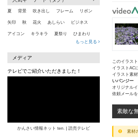
夏
背景
吹き出し
フレーム
リボン
矢印
秋
花火
あしらい
ビジネス
アイコン
キラキラ
夏祭り
ひまわり
もっと見る
家族
和柄
夏 背景
スマホ
熱中症
人物
暑中見舞い
ふきだし
夏休み
メディア
このイラス
イラストAC
日本地図
海
ハート
夏 背景
枠
テレビでご紹介いただきました！
イラスト素材
見出し
お盆
雲
和紙
カレンダー
いパンジー 
オリジナルイ
水彩
夏 フレーム
花
女性
街並み
依頼メールを
集中線
人
おしゃれ 手描き
筆
素敵な
和風
スケジュール
波
飾り枠
桜
ハロウィン
介護
チェック
かんさい情報ネット ten. | 読売テレビ
素材