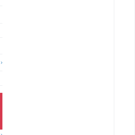
。
?
？