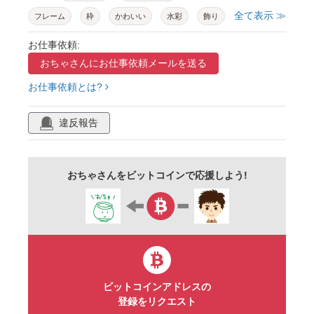
全て表示 ≫
フレーム
枠
かわいい
水彩
飾り
あしらい
手描き
パステル
ブルー
お仕事依頼:
おちゃさんに
お仕事依頼メールを送る
水色
夏
梅雨
海
波
涼しい
お仕事依頼とは?
クール
爽やか
ポップ
丸
ドット
三角
点線
ゆるかわ
淡い
違反報告
やさしい
シンプル
見出し
タイトル
コピースペース
余白
a4
横
表紙
おちゃさんをビットコインで応援しよう!
アイキャッチ
サムネイル
プレゼン
スライド
パワポ
ヘッダー
バナー
ポスター
チラシ
広告
メッセージ
カード
名刺
ビジネス
ベクター
ビットコインアドレスの
登録をリクエスト