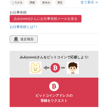
全て表示 ≫
ころがる
満腹
食休み
満足
カップ麺
インスタントラーメン
ゲップ
お仕事依頼:
みみ(mimi)さんに
お仕事依頼メールを送る
休憩
ぐうたら
ダラダラ
ほのぼの
お仕事依頼とは?
癒し
まったり
寝転ぶ
のんびり
仰向け
ゴロゴロ
休息
リラックス
違反報告
くつろぐ
だらける
だらしない
ごろ寝
脱力
日常
ほんわか
まどろむ
みみ(mimi)さんをビットコインで応援しよう!
キャラクター
手描き
ゆるい
かわいい
動物
ペット
コミカル
おもしろい
挿絵
背景透過
イラスト
ベクター
白背景
擬人化
子ども向け
ビットコインアドレスの
登録をリクエスト