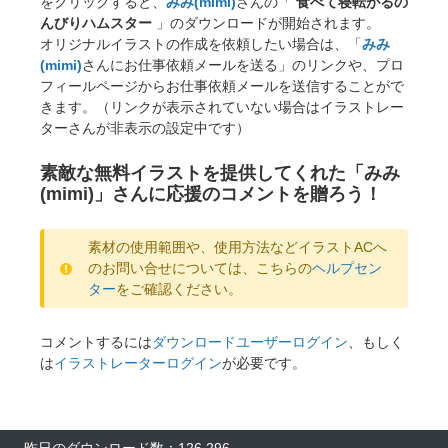
をクリックすると、
みみ(mimi)
さんの「
食べて寝転がるの
んびりハムスター
」のダウンロードが開始されます。
オリジナルイラストの作成を依頼したい場合は、「
みみ
(mimi)
さんにお仕事依頼メールを送る」のリンクや、プロ
フィールページからお仕事依頼メールを送信することがで
きます。（リンクが表示されていない場合はイラストレー
ターさんが非表示の設定中です）
素敵な無料イラストを提供してくれた「みみ
(mimi)」さんに応援のコメントを贈ろう！
素材の使用範囲や、使用方法などイラストACへ
のお問い合せについては、こちらの
ヘルプセン
ター
をご確認ください。
コメントするには
ダウンロードユーザーログイン
、もしく
は
イラストレーターログイン
が必要です。