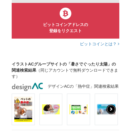
つらい
しんどい
表情
シンプル
フラット
ベクター
アイコン
イラスト
白背景
ポスター
掲示
お知らせ
ビットコインアドレスの
登録をリクエスト
学校
保育園
医療
介護
防災
気象
注意喚起
ビットコインとは？
イラストACグループサイトの「暑さでぐったり太陽」の
関連検索結果
（同じアカウントで無料ダウンロードできま
す）
デザインACの「熱中症」関連検索結果