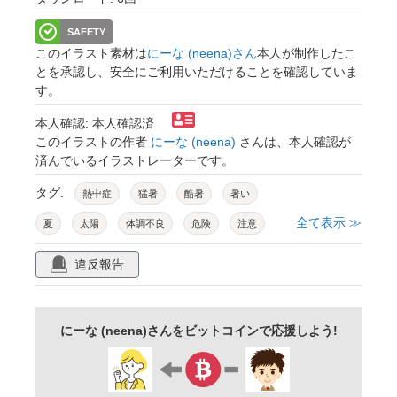
SAFETY
このイラスト素材は
にーな (neena)さん
本人が制作したこ
とを承認し、安全にご利用いただけることを確認していま
す。
本人確認: 本人確認済
このイラストの作者
にーな (neena)
さんは、本人確認が
済んでいるイラストレーターです。
タグ:
熱中症
猛暑
酷暑
暑い
全て表示 ≫
夏
太陽
体調不良
危険
注意
警告
高温
熱波
炎天下
汗
違反報告
疲労
夏バテ
熱中症対策
水分補給
健康
気温
天気
晴天
日差し
にーな (neena)さんをビットコインで応援しよう!
予防
エアコン
紫外線
真夏
異常気象
顔アイコン
泣き顔
困る