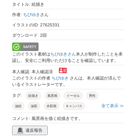
タイトル: 絵描き
作者:
ちびゆき
さん
イラストのID: 27625331
ダウンロード: 2回
SAFETY
このイラスト素材は
ちびゆきさん
本人が制作したことを承
認し、安全にご利用いただけることを確認しています。
本人確認: 本人確認済
このイラストの作者
ちびゆき
さんは、本人確認が済んで
いるイラストレーターです。
タグ:
絵描き
風景画
イーゼル
男性
全て表示 ≫
油絵
油彩
水彩画
キャンバス
景色
趣味
美術
芸術家
コメント: 風景画を描く絵描きです。
アーティスト
模写
違反報告