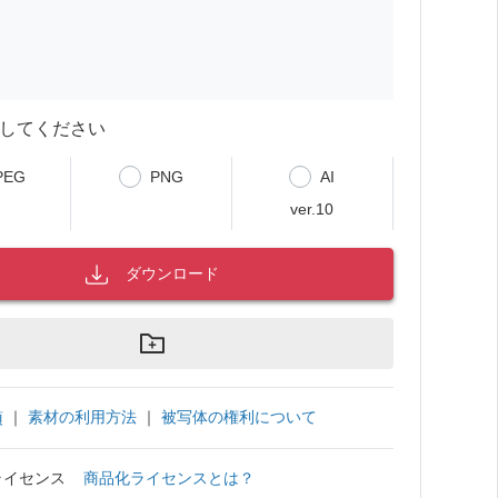
してください
PEG
PNG
AI
ver.10
ダウンロード
｜
素材の利用方法
｜
被写体の権利について
項
ライセンス
商品化ライセンスとは？