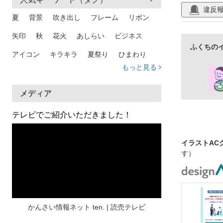
違反
夏
背景
吹き出し
フレーム
リボン
矢印
秋
花火
あしらい
ビジネス
ふくちの
アイコン
キラキラ
夏祭り
ひまわり
もっと見る
家族
和柄
夏 背景
スマホ
熱中症
人物
暑中見舞い
ふきだし
夏休み
メディア
日本地図
海
ハート
夏 背景
枠
テレビでご紹介いただきました！
見出し
お盆
雲
和紙
カレンダー
イラストAC
水彩
夏 フレーム
花
女性
街並み
す）
集中線
人
おしゃれ 手描き
筆
和風
スケジュール
波
飾り枠
桜
ハロウィン
介護
チェック
かんさい情報ネット ten. | 読売テレビ