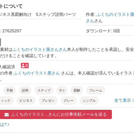
トについて
ビジネス系図解向け 5ステップ説明パーツ
作者:
ふくちのイラスト
さん
さん
27625207
ダウンロード: 0回
素材は
ふくちのイラスト屋さんさん
本人が制作したことを承認し、安全
だけることを確認しています。
本人確認済
トの作者
ふくちのイラスト屋さん
さんは、本人確認が済んでいるイラス
。
手順
説明
ステップ
5つ
図解
フレーム
全て表示 
フィック
ビジネス
プレゼン
グレー
シンプル
ミニマル
スタイリッシュ
ベクター
ふくちのイラスト...さんに
お仕事依頼メールを送る
は?