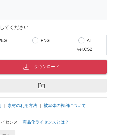
してください
PEG
PNG
AI
ver.CS2
ダウンロード
｜
素材の利用方法
｜
被写体の権利について
項
ライセンス
商品化ライセンスとは？