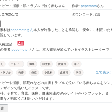
アトピー・湿疹・肌トラブルで泣く赤ちゃん
作者:
pepemoto
さん
27625172
ダウンロード: 2回
素材は
pepemotoさん
本人が制作したことを承認し、安全にご利用いた
認しています。
本人確認済
トの作者
pepemoto
さんは、本人確認が済んでいるイラストレーターで
ゃん
アトピー
湿疹
肌荒れ
皮膚炎
痒い
全て表示 
トラブル
発疹
炎症
小児科
皮膚科
病気
て
泣く
不機嫌
シンプル
フラットデザイン
アトピーや湿疹、肌荒れなどの皮膚トラブルで泣いている赤ちゃんをシン
デザインで描いたイラストです。
看病
症状
科、子育て、育児、医療、健康関連のWebサイトやパンフレット、資
事など幅広くご利用いただけます。
報告