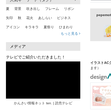
夏
背景
吹き出し
フレーム
リボン
pepe
矢印
秋
花火
あしらい
ビジネス
アイコン
キラキラ
夏祭り
ひまわり
もっと見る
家族
和柄
夏 背景
スマホ
熱中症
人物
暑中見舞い
ふきだし
夏休み
メディア
日本地図
海
ハート
夏 背景
枠
テレビでご紹介いただきました！
イラストAC
見出し
お盆
雲
和紙
カレンダー
ます）
水彩
夏 フレーム
花
女性
街並み
集中線
人
おしゃれ 手描き
筆
和風
スケジュール
波
飾り枠
桜
ハロウィン
介護
チェック
かんさい情報ネット ten. | 読売テレビ