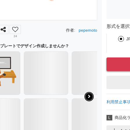
形式を選択
作者:
pepemoto
24
J
プレートでデザイン作成しませんか？
利用禁止事
L
商品化