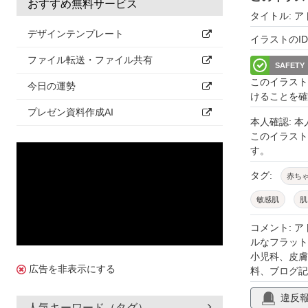
おすすめ無料サービス
タイトル: 
デザインテンプレート
イラストのID: 
ファイル転送・ファイル共有
SAFETY
このイラスト
今日の運勢
けることを確
プレゼン資料作成AI
本人確認: 
このイラス
す。
タグ:
赤ち
敏感肌
肌
育児
子育
コメント: 
ルなフラット
アレルギー
小児科、皮膚
広告を非表示にする
料、ブログ記
違反
人気キーワード（タグ）