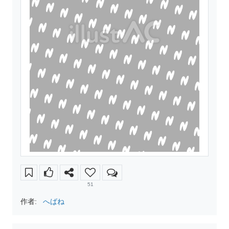
51
作者:
へばね