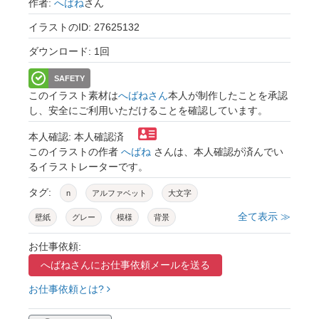
作者:
へばね
さん
イラストのID: 27625132
ダウンロード: 1回
SAFETY
このイラスト素材は
へばねさん
本人が制作したことを承認
し、安全にご利用いただけることを確認しています。
本人確認: 本人確認済
このイラストの作者
へばね
さんは、本人確認が済んでい
るイラストレーターです。
タグ:
n
アルファベット
大文字
全て表示 ≫
壁紙
グレー
模様
背景
お仕事依頼:
へばねさんに
お仕事依頼メールを送る
お仕事依頼とは?