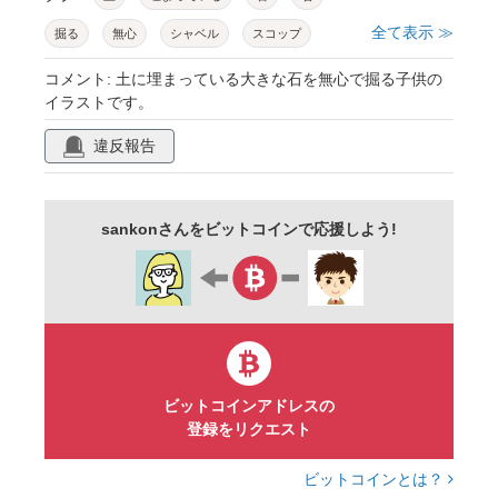
全て表示 ≫
掘る
無心
シャベル
スコップ
遊び
外
砂
子供
男の子
コメント: 土に埋まっている大きな石を無心で掘る子供の
イラストです。
かわいい
シンプル
手描き
線画
違反報告
sankonさんをビットコインで応援しよう!
ビットコインアドレスの
登録をリクエスト
ビットコインとは？