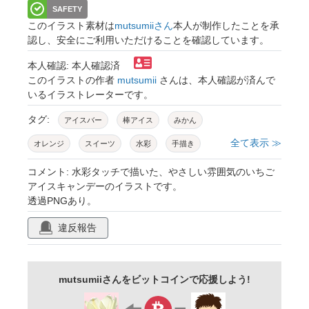
SAFETY
このイラスト素材は
mutsumiiさん
本人が制作したことを承
認し、安全にご利用いただけることを確認しています。
本人確認: 本人確認済
このイラストの作者
mutsumii
さんは、本人確認が済んで
いるイラストレーターです。
タグ:
アイスバー
棒アイス
みかん
全て表示 ≫
オレンジ
スイーツ
水彩
手描き
素材
シンプル
かわいい
おしゃれ
コメント: 水彩タッチで描いた、やさしい雰囲気のいちご
アイスキャンデーのイラストです。
夏
透過PNGあり。
違反報告
mutsumiiさんをビットコインで応援しよう!