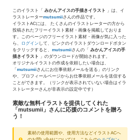
このイラスト「
みかんアイスの手描きイラスト
」は、イ
ラストレーター
mutsumii
さんの作品です。
イラストACには、 たくさんのイラストレーターの方から
投稿されたフリーイラスト素材・画像を掲載しておりま
す。このページのフリーイラスト素材・画像が気に入った
ら、
ログイン
して、ピンクのイラストダウンロードボタン
をクリックすると、
mutsumii
さんの「
みかんアイスの手
描きイラスト
」のダウンロードが開始されます。
オリジナルイラストの作成を依頼したい場合は、
「
mutsumii
さんにお仕事依頼メールを送る」のリンク
や、プロフィールページからお仕事依頼メールを送信する
ことができます。（リンクが表示されていない場合はイラ
ストレーターさんが非表示の設定中です）
素敵な無料イラストを提供してくれた
「mutsumii」さんに応援のコメントを贈ろ
う！
素材の使用範囲や、使用方法などイラストACへ
のお問い合せについては、こちらの
ヘルプセン