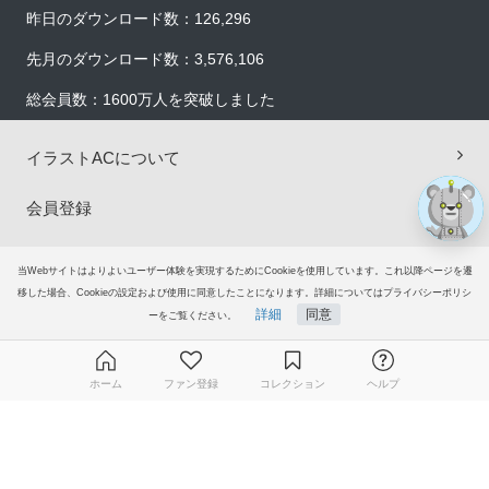
×
昨日のダウンロード数：126,296
先月のダウンロード数：3,576,106
総会員数：1600万人を突破しました
イラストACについて
会員登録
プレミアム会員サービス
当Webサイトはよりよいユーザー体験を実現するためにCookieを使用しています。これ以降ページを遷
移した場合、Cookieの設定および使用に同意したことになります。詳細についてはプライバシーポリシ
ヘルプ＆ガイド
詳細
同意
ーをご覧ください。
グループサイト
ホーム
ファン登録
コレクション
ヘルプ
ご意見・ご要望
無料ダウンロード会員登録はこちら
© 2006-2026
イラストAC