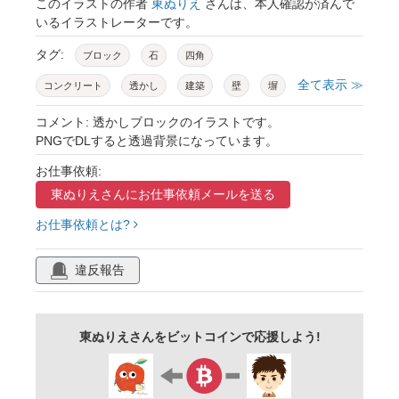
このイラストの作者
東ぬりえ
さんは、本人確認が済んで
いるイラストレーターです。
タグ:
ブロック
石
四角
全て表示 ≫
コンクリート
透かし
建築
壁
塀
素材
和風
みやま
透かしブロック
コメント: 透かしブロックのイラストです。
PNGでDLすると透過背景になっています。
穴
お仕事依頼:
東ぬりえさんに
お仕事依頼メールを送る
お仕事依頼とは?
違反報告
東ぬりえさんをビットコインで応援しよう!