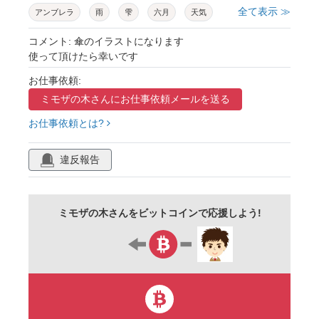
全て表示 ≫
アンブレラ
雨
雫
六月
天気
レイン
ジメジメ
湿度
湿気
模様
コメント: 傘のイラストになります
使って頂けたら幸いです
壁紙
柄
お仕事依頼:
ミモザの木さんに
お仕事依頼メールを送る
お仕事依頼とは?
違反報告
ミモザの木さんをビットコインで応援しよう!