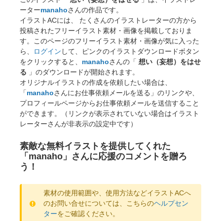
ーター
manaho
さんの作品です。
イラストACには、 たくさんのイラストレーターの方から
投稿されたフリーイラスト素材・画像を掲載しておりま
す。このページのフリーイラスト素材・画像が気に入った
ら、
ログイン
して、ピンクのイラストダウンロードボタン
をクリックすると、
manaho
さんの「
想い（妄想）をはせ
る
」のダウンロードが開始されます。
オリジナルイラストの作成を依頼したい場合は、
「
manaho
さんにお仕事依頼メールを送る」のリンクや、
プロフィールページからお仕事依頼メールを送信すること
ができます。（リンクが表示されていない場合はイラスト
レーターさんが非表示の設定中です）
素敵な無料イラストを提供してくれた
「manaho」さんに応援のコメントを贈ろ
う！
素材の使用範囲や、使用方法などイラストACへ
のお問い合せについては、こちらの
ヘルプセン
ター
をご確認ください。