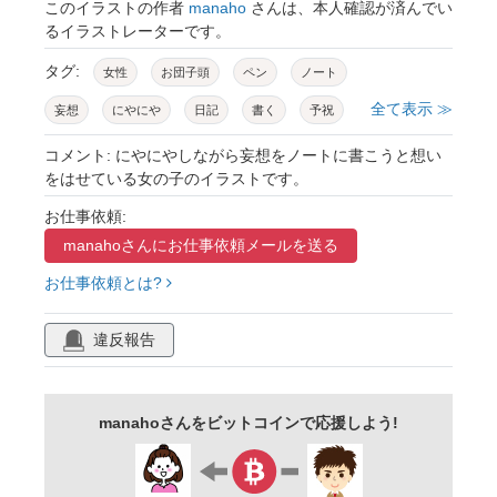
このイラストの作者
manaho
さんは、本人確認が済んでい
るイラストレーターです。
タグ:
女性
お団子頭
ペン
ノート
全て表示 ≫
妄想
にやにや
日記
書く
予祝
目標
ネタ
書き記す
コメント: にやにやしながら妄想をノートに書こうと想い
をはせている女の子のイラストです。
お仕事依頼:
manahoさんに
お仕事依頼メールを送る
お仕事依頼とは?
違反報告
manahoさんをビットコインで応援しよう!