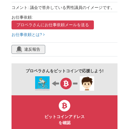
議場
国会
区議会
市議会
町議会
コメント: 議会で答弁している男性議員のイメージです。
書紀
議長
政治
質問
議事録
お仕事依頼:
プロペラさんに
お仕事依頼メールを送る
審議
県議会
お仕事依頼とは?
違反報告
プロペラさんをビットコインで応援しよう!
ビットコインアドレス
を確認