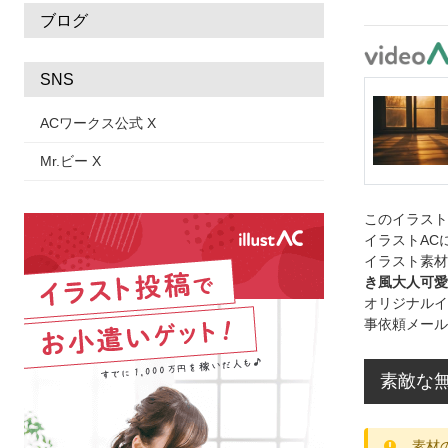
ブログ
SNS
ACワークス公式 X
Mr.ビー X
このイラス
イラストAC
イラスト素材
き風大人可愛
オリジナルイ
事依頼メール
素敵な
素材