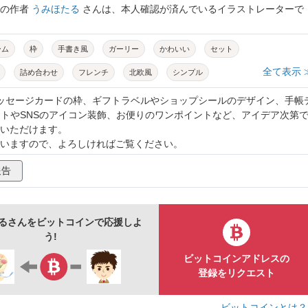
トの作者
うみほたる
さんは、本人確認が済んでいるイラストレーターで
ーム
枠
手書き風
ガーリー
かわいい
セット
全て表示 
詰め合わせ
フレンチ
北欧風
シンプル
リボン
鳥
バード
クローバー
四つ葉
花
メッセージカードの枠、ギフトラベルやショップシールのデザイン、手帳
イトやSNSのアイコン装飾、お便りのワンポイントなど、アイデア次第
罫
オーバル
正方形
丸
四角
線画
いただけます。
いますので、よろしければご覧ください。
手描き
メッセージカード
ラベル
シール
背景透過
挿絵
ワンポイント
モロクロ
インク
報告
イラスト
るさんをビットコインで応援しよ
う!
ビットコインアドレスの
登録をリクエスト
ビットコインとは