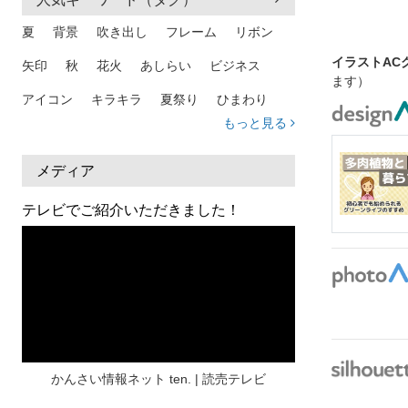
夏
背景
吹き出し
フレーム
リボン
イラストAC
矢印
秋
花火
あしらい
ビジネス
ます）
アイコン
キラキラ
夏祭り
ひまわり
もっと見る
家族
和柄
夏 背景
スマホ
熱中症
人物
暑中見舞い
ふきだし
夏休み
メディア
日本地図
海
ハート
夏 背景
枠
テレビでご紹介いただきました！
見出し
お盆
雲
和紙
カレンダー
水彩
夏 フレーム
花
女性
街並み
集中線
人
おしゃれ 手描き
筆
和風
スケジュール
波
飾り枠
桜
ハロウィン
介護
チェック
かんさい情報ネット ten. | 読売テレビ