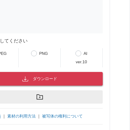
してください
PEG
PNG
AI
ver.10
ダウンロード
｜
素材の利用方法
｜
被写体の権利について
項