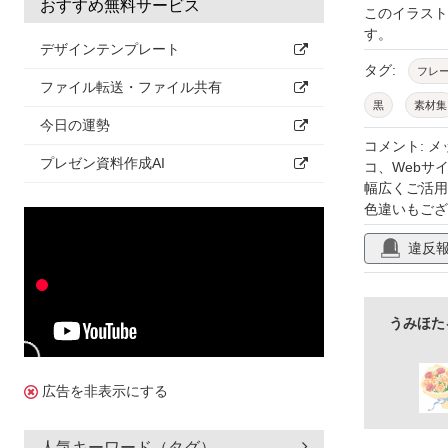
おすすめ無料サービス
このイラス
す。
デザインテンプレート
タグ:
フレ
ファイル転送・ファイル共有
黒
素材集
今日の運勢
おしゃれ
コメント: 
プレゼン資料作成AI
コ、Webサ
植物
飾り
幅広くご活用
色違いもござ
アナログ風
テンプレート
違反
ブラック
うみほた
広告を非表示にする
人気キーワード（タグ）