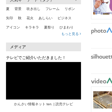
夏
背景
吹き出し
フレーム
リボン
矢印
秋
花火
あしらい
ビジネス
アイコン
キラキラ
夏祭り
ひまわり
もっと見る
家族
和柄
夏 背景
スマホ
熱中症
人物
暑中見舞い
ふきだし
夏休み
メディア
日本地図
海
ハート
夏 背景
枠
テレビでご紹介いただきました！
見出し
お盆
雲
和紙
カレンダー
水彩
夏 フレーム
花
女性
街並み
集中線
人
おしゃれ 手描き
筆
和風
スケジュール
波
飾り枠
桜
ハロウィン
介護
チェック
かんさい情報ネット ten. | 読売テレビ