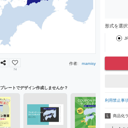
形式を選択
J
作者:
mamisy
74
プレートでデザイン作成しませんか？
利用禁止事
L
商品化