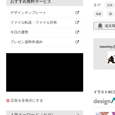
おすすめ無料サービス
タグ:
日本
デザインテンプレート
地形
国
ファイル転送・ファイル共有
教育
学校
違反
素材
今日の運勢
プレゼン資料作成AI
mami
イラストAC
広告を非表示にする
人気キーワード（タグ）