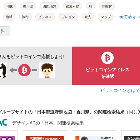
地図
香川県
四国地方
都道府県
町
市町村
全て表示 
地球
旅行
ビジネス
プレゼン
観光
マップ
地理
教材
シンプル
ベクター
イラスト
報告
syさんをビットコインで応援しよう!
ビットコインアドレス
を確認
ビットコインとは
グループサイトの「日本都道府県地図：香川県」の関連検索結果
（同じ
デザインACの「日本」関連検索結果