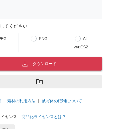
してください
PEG
PNG
AI
ver.CS2
ダウンロード
｜
素材の利用方法
｜
被写体の権利について
項
ライセンス
商品化ライセンスとは？