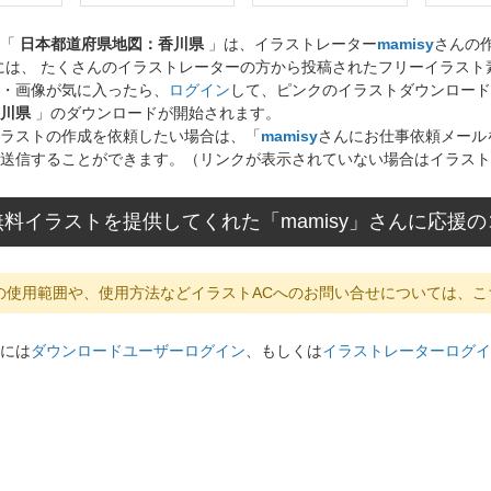
ト「
日本都道府県地図：香川県
」は、イラストレーター
mamisy
さんの
には、 たくさんのイラストレーターの方から投稿されたフリーイラス
・画像が気に入ったら、
ログイン
して、ピンクのイラストダウンロード
川県
」のダウンロードが開始されます。
ラストの作成を依頼したい場合は、「
mamisy
さんにお仕事依頼メール
送信することができます。（リンクが表示されていない場合はイラスト
料イラストを提供してくれた「mamisy」さんに応援
の使用範囲や、使用方法などイラストACへのお問い合せについては、こ
には
ダウンロードユーザーログイン
、もしくは
イラストレーターログイ