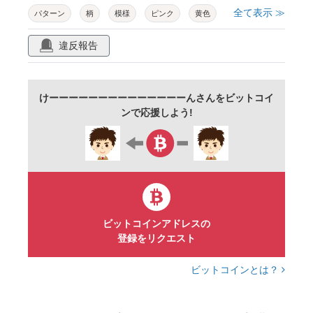
全て表示 ≫
パターン
柄
模様
ピンク
黄色
イエロー
ハート
ストライプ
縦縞
違反報告
水玉
ドット
ポップ
かわいい
キュート
ファンシー
ガーリー
けーーーーーーーーーーーーーーんさんをビットコイ
パステルカラー
淡い
明るい
楽しい
ンで応援しよう!
幸福
愛
バレンタイン
バレンタインデー
ホワイトデー
プレゼント
ラッピング
包装紙
テクスチャ
正方形
スクエア
ビットコインアドレスの
シームレス
ゆるい
コピースペース
登録をリクエスト
フレーム
装飾
デコレーション
バナー
ビットコインとは？
カード
メッセージカード
お祝い
春
ラブリー
素材
イラスト