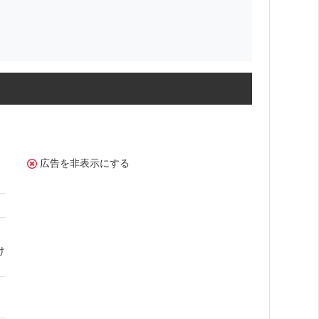
広告を非表示にする
け
。