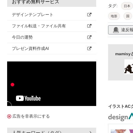
おすすめ無料サービス
タグ:
日本
デザインテンプレート
地形
国
ファイル転送・ファイル共有
教育
学校
違反
素材
今日の運勢
プレゼン資料作成AI
mami
イラストAC
広告を非表示にする
人気キーワード（タグ）