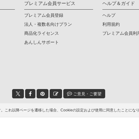
プレミアム会員サービス
ヘルプ＆ガイド
プレミアム会員登録
ヘルプ
法人・複数名向けプラン
利用規約
商品化ライセンス
プレミアム会員利
あんしんサポート
ご意見・ご要望
© 2006-2026
イラストAC
ます。これ以降ページを遷移した場合、Cookieの設定および使用に同意したこと
トをダウンロードできます！加工や商用利用もOK！
無料ダウンロー