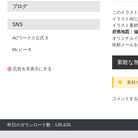
ブログ
このイラス
イラストAC
SNS
イラスト素材
府県地図：滋
ACワークス公式 X
オリジナルイ
依頼メールを
Mr.ビー X
素敵な無
広告を非表示にする
素材
コメントする
昨日のダウンロード数：135,625