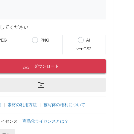
してください
PEG
PNG
AI
ver.CS2
ダウンロード
｜
素材の利用方法
｜
被写体の権利について
項
ライセンス
商品化ライセンスとは？