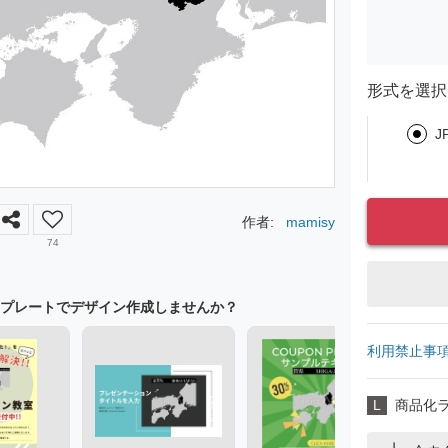
形式を選択
J
作者:
mamisy
74
プレートでデザイン作成しませんか？
利用禁止事
L
商品化