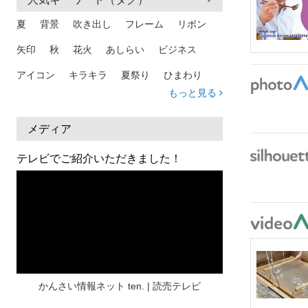
夏
背景
吹き出し
フレーム
リボン
矢印
秋
花火
あしらい
ビジネス
アイコン
キラキラ
夏祭り
ひまわり
もっと見る
家族
和柄
夏 背景
スマホ
熱中症
人物
暑中見舞い
ふきだし
夏休み
メディア
日本地図
海
ハート
夏 背景
枠
テレビでご紹介いただきました！
見出し
お盆
雲
和紙
カレンダー
水彩
夏 フレーム
花
女性
街並み
集中線
人
おしゃれ 手描き
筆
和風
スケジュール
波
飾り枠
桜
ハロウィン
介護
チェック
かんさい情報ネット ten. | 読売テレビ