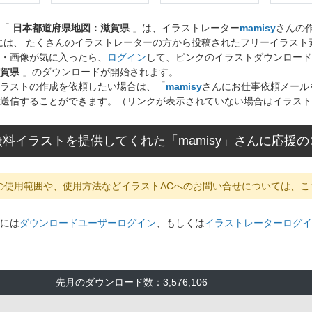
ト「
日本都道府県地図：滋賀県
」は、イラストレーター
mamisy
さんの
には、 たくさんのイラストレーターの方から投稿されたフリーイラス
・画像が気に入ったら、
ログイン
して、ピンクのイラストダウンロード
賀県
」のダウンロードが開始されます。
ラストの作成を依頼したい場合は、「
mamisy
さんにお仕事依頼メール
送信することができます。（リンクが表示されていない場合はイラスト
料イラストを提供してくれた「mamisy」さんに応援
の使用範囲や、使用方法などイラストACへのお問い合せについては、こ
には
ダウンロードユーザーログイン
、もしくは
イラストレーターログイ
先月のダウンロード数：3,576,106