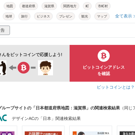
地図
都道府県
滋賀県
関西地方
町
市町村
全て表示 
地球
旅行
ビジネス
プレゼン
観光
マップ
地理
教材
シンプル
ベクター
イラスト
報告
syさんをビットコインで応援しよう!
ビットコインアドレス
を確認
ビットコインとは
グループサイトの「日本都道府県地図：滋賀県」の関連検索結果
（同じ
デザインACの「日本」関連検索結果