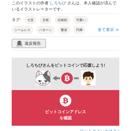
このイラストの作者
しろちび
さんは、本人確認が済んで
いるイラストレーターです。
タグ:
七宝
文様
伝統的
可愛い
全て表示 ≫
シームレス
パターン
繁栄
円満
調和
商売繁盛
和柄
和風
模様
違反報告
めでたい
縁起
祝い事
慶事
日本的
壁紙
メッセージカード
しろちびさんをビットコインで応援しよう!
フレーム
年賀状
着物
和紙
正月
吉兆
素材
手描き風
ビットコインアドレス
を確認