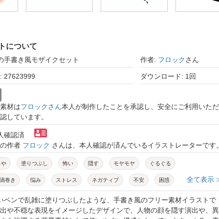
トについて
赤の手書き風モザイクセット
作者:
フロック
さん
27623999
ダウンロード: 1回
素材は
フロックさん
本人が制作したことを承認し、安全にご利用いただ
認しています。
本人確認済
トの作者
フロック
さんは、本人確認が済んでいるイラストレーターです
もや
塗りつぶし
怖い
隠す
モヤモヤ
ぐるぐる
全て表示 
渦巻き
悩み
ストレス
ネガティブ
不安
困惑
ホラー
オカルト
不気味
感情
漫画
漫画素材
赤いペンで乱雑に塗りつぶしたような、手書き風のフリー素材イラストで
出や不穏な表現をイメージしたデザインで、人物の顔を隠す演出や、異
プル
赤
手書き
ホラー素材
演出