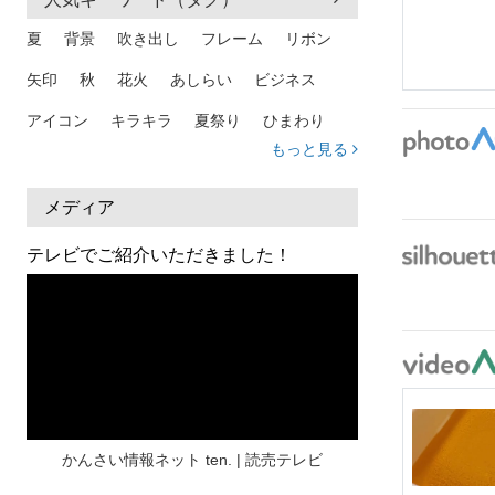
夏
背景
吹き出し
フレーム
リボン
矢印
秋
花火
あしらい
ビジネス
アイコン
キラキラ
夏祭り
ひまわり
もっと見る
家族
和柄
夏 背景
スマホ
熱中症
人物
暑中見舞い
ふきだし
夏休み
メディア
日本地図
海
ハート
夏 背景
枠
テレビでご紹介いただきました！
見出し
お盆
雲
和紙
カレンダー
水彩
夏 フレーム
花
女性
街並み
集中線
人
おしゃれ 手描き
筆
和風
スケジュール
波
飾り枠
桜
ハロウィン
介護
チェック
かんさい情報ネット ten. | 読売テレビ