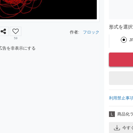
形式を選択
作者:
フロック
59
J
広告を非表示にする
利用禁止事
L
商品化
今す