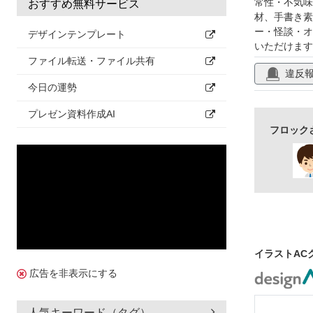
常性・不気味
おすすめ無料サービス
材、手書き素
ー・怪談・オ
デザインテンプレート
いただけます
ファイル転送・ファイル共有
違反
今日の運勢
プレゼン資料作成AI
フロック
イラストAC
広告を非表示にする
人気キーワード（タグ）