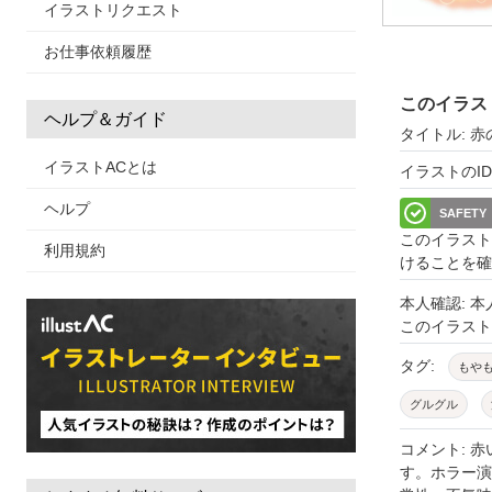
イラストリクエスト
お仕事依頼履歴
このイラス
ヘルプ＆ガイド
タイトル: 
イラストACとは
イラストのID: 
ヘルプ
SAFETY
このイラスト
利用規約
けることを確
本人確認: 
このイラス
タグ:
もや
グルグル
パニック
コメント: 
す。ホラー演
心理
シン