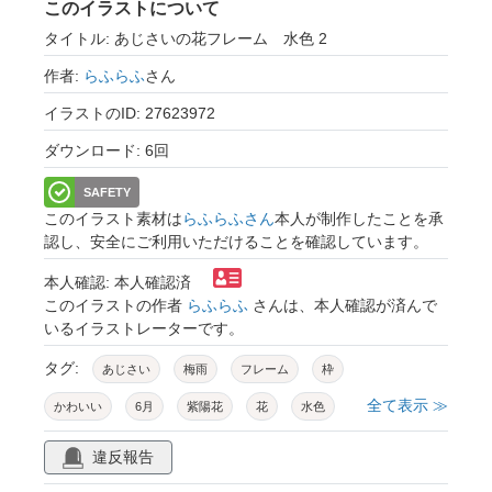
このイラストについて
タイトル: あじさいの花フレーム 水色 2
作者:
らふらふ
さん
イラストのID: 27623972
ダウンロード: 6回
SAFETY
このイラスト素材は
らふらふさん
本人が制作したことを承
認し、安全にご利用いただけることを確認しています。
本人確認: 本人確認済
このイラストの作者
らふらふ
さんは、本人確認が済んで
いるイラストレーターです。
タグ:
あじさい
梅雨
フレーム
枠
全て表示 ≫
かわいい
6月
紫陽花
花
水色
メッセージカード
カード
バナー
違反報告
お知らせ
イベント
チラシ