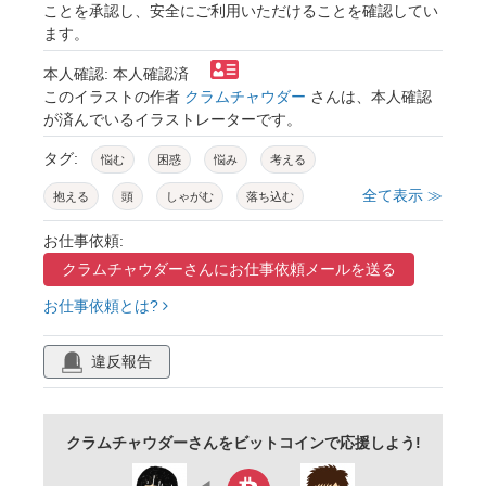
ことを承認し、安全にご利用いただけることを確認してい
ます。
本人確認: 本人確認済
このイラストの作者
クラムチャウダー
さんは、本人確認
が済んでいるイラストレーターです。
タグ:
悩む
困惑
悩み
考える
全て表示 ≫
抱える
頭
しゃがむ
落ち込む
ループ
繰り返し
吹き出し
砂時計
お仕事依頼:
クラムチャウダーさんに
お仕事依頼メールを送る
クエスチョンマーク
疑問
不安
お仕事依頼とは?
ストレス
問題
課題
人物
キャラクター
シンプルキャラ
人型
違反報告
フラットデザイン
シンプル
ミニマル
アイコン
ビジネス
セット
素材
クラムチャウダーさんをビットコインで応援しよう!
イラスト素材
感情表現
人間
抽象的