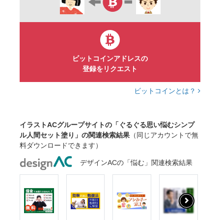
無表情
シルエット
アイコン風
デフォルメ
中性的
ジェンダーレス
汎用的
無個性
無性別
モブ
塗り
おしゃれ
かわいい
イラスト
ポップ
ビットコインアドレスの
登録をリクエスト
挿絵
水色
ビットコインとは？
イラストACグループサイトの「ぐるぐる思い悩むシンプ
ル人間セット塗り」の関連検索結果
（同じアカウントで無
料ダウンロードできます）
デザインACの「悩む」関連検索結果