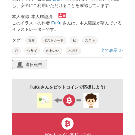
し、安全にご利用いただけることを確認しています。
本人確認: 本人確認済
このイラストの作者
FuKu
さんは、本人確認が済んでいる
イラストレーターです。
タグ:
背景
ポストカード
秋
ススキ
全て表示 ≫
月
ウサギ
かわいい
ハガキ
手描き
風景
キラキラ
美しい
違反報告
綺麗
輝き
十五夜
中秋
FuKuさんをビットコインで応援しよう!