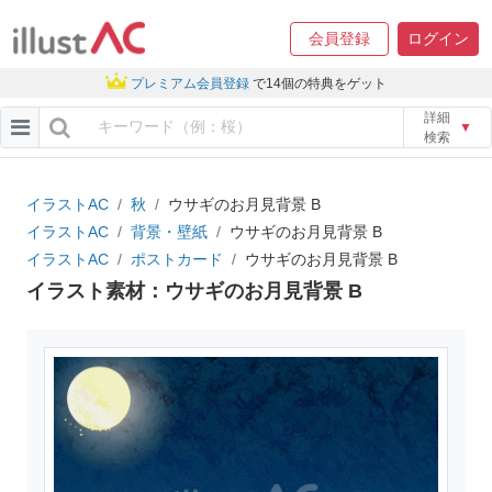
会員登録
ログイン
プレミアム会員登録
で14個の特典をゲット
詳細
▼
検索
イラストAC
秋
ウサギのお月見背景 B
イラストAC
背景・壁紙
ウサギのお月見背景 B
イラストAC
ポストカード
ウサギのお月見背景 B
イラスト素材：ウサギのお月見背景 B