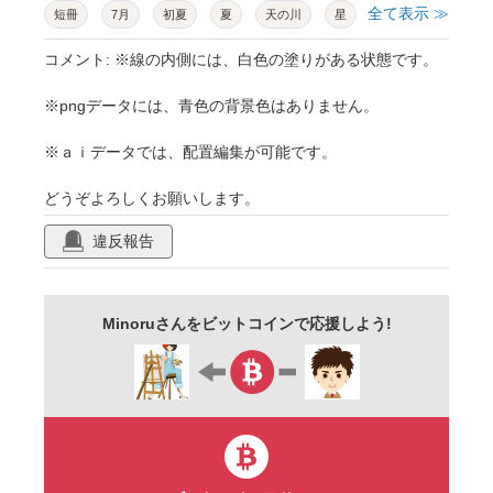
全て表示 ≫
短冊
7月
初夏
夏
天の川
星
夜空
人物
ファンタジー
幻想的
コメント: ※線の内側には、白色の塗りがある状態です。
七夕祭り
伝説
植物
竹
イメージ
※pngデータには、青色の背景色はありません。
笹の葉
流れ星
全身
女性
男性
※ａｉデータでは、配置編集が可能です。
恋人
ペア
ラフタッチ
かわいい
どうぞよろしくお願いします。
日本
和
ゆるい
線画
宇宙
絵
違反報告
イラスト
挿絵
Minoruさんをビットコインで応援しよう!