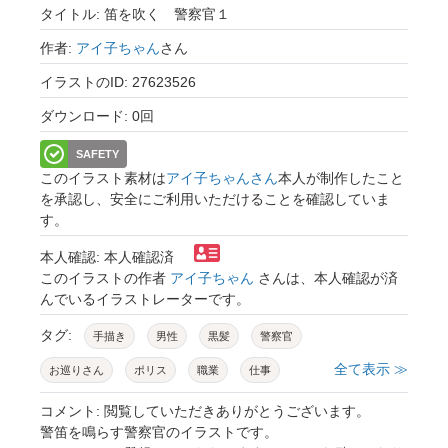
タイトル: 笛を吹く 警察官１
作者:
アイ子ちゃん
さん
イラストのID: 27623526
ダウンロード: 0回
SAFETY
このイラスト素材は
アイ子ちゃんさん
本人が制作したこと
を承認し、安全にご利用いただけることを確認していま
す。
本人確認: 本人確認済
このイラストの作者
アイ子ちゃん
さんは、本人確認が済
んでいるイラストレーターです。
タグ:
手描き
男性
黒髪
警察官
全て表示 ≫
お巡りさん
ポリス
職業
仕事
警笛
注意
警告
笛
吹く
コメント: 閲覧していただきありがとうございます。
警笛を鳴らす警察官のイラストです。