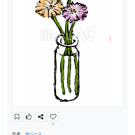
9
作者:
Wベース