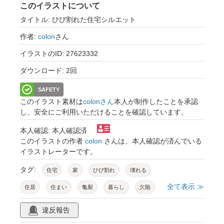
このイラストについて
タイトル: ひび割れた住宅シルエット
作者:
colon
さん
イラストのID: 27623332
ダウンロード: 2回
SAFETY
このイラスト素材は
colonさん
本人が制作したことを承認
し、安全にご利用いただけることを確認しています。
本人確認: 本人確認済
このイラストの作者
colon
さんは、本人確認が済んでいる
イラストレーターです。
タグ:
住宅
家
ひび割れ
壊れる
全て表示 ≫
住居
住まい
亀裂
暮らし
欠陥
割れた
古い
建物
建築
崩壊
違反報告
建設
建造
1つ
生活
修繕