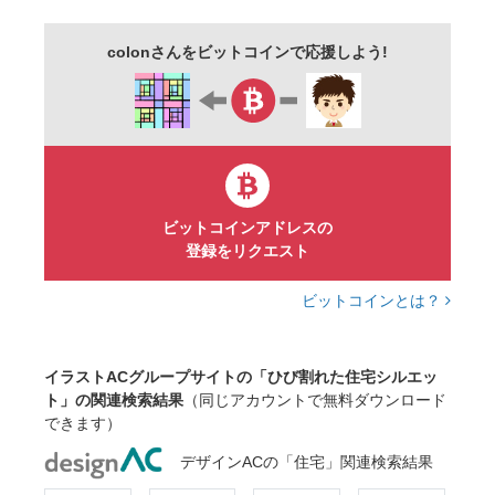
破損
不動産
夜
暗い
戸建て
colonさんをビットコインで応援しよう!
崩れる
被害
劣化
リフォーム
アップ
水彩
青
柄
模様
余白
テクスチャ
黒背景
ビットコインアドレスの
登録をリクエスト
ビットコインとは？
イラストACグループサイトの「ひび割れた住宅シルエッ
ト」の関連検索結果
（同じアカウントで無料ダウンロード
できます）
デザインACの「住宅」関連検索結果