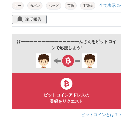
全て表示 ≫
キー
カバン
バッグ
荷物
手荷物
預かり所
一時預かり
保管
収納
違反報告
旅行
観光
出張
駅
空港
施設
案内
ピクトグラム
アイコン
けーーーーーーーーーーーーーーんさんをビットコイ
シルエット
イラスト
素材
単色
ンで応援しよう!
黒
シンプル
マーク
サイン
記号
荷物預かり
トラベル
ビジネス
スーツケース
カギ
ロック
セキュリティ
貴重品
便利用品
ビットコインアドレスの
サービス
ベクター
白背景
登録をリクエスト
クリップアート
グラフィック
デジタル
ビットコインとは？
荷造り
お出かけ
預ける