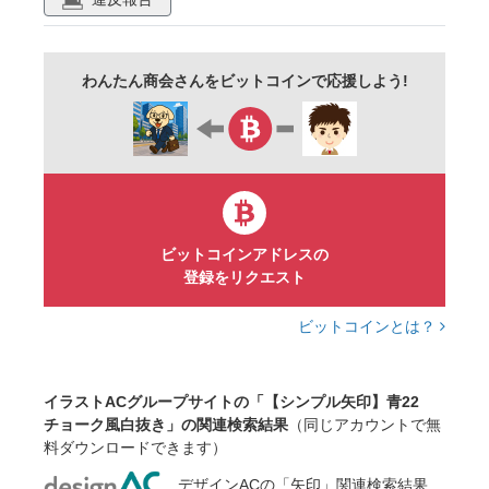
線画
フレーム
青
ブルー
紺
ネイビー
シンプル
アイコン
マーク
わんたん商会さんをビットコインで応援しよう!
記号
サイン
ビジネス
プレゼン
資料作成
ベクター
ビットコインアドレスの
登録をリクエスト
ビットコインとは？
イラストACグループサイトの「【シンプル矢印】青22
チョーク風白抜き」の関連検索結果
（同じアカウントで無
料ダウンロードできます）
デザインACの「矢印」関連検索結果