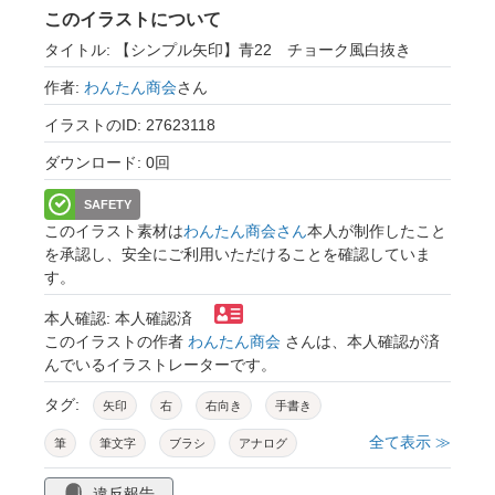
このイラストについて
タイトル: 【シンプル矢印】青22 チョーク風白抜き
作者:
わんたん商会
さん
イラストのID: 27623118
ダウンロード: 0回
SAFETY
このイラスト素材は
わんたん商会さん
本人が制作したこと
を承認し、安全にご利用いただけることを確認していま
す。
本人確認: 本人確認済
このイラストの作者
わんたん商会
さんは、本人確認が済
んでいるイラストレーターです。
タグ:
矢印
右
右向き
手書き
全て表示 ≫
筆
筆文字
ブラシ
アナログ
かすれ
ラフ
ニュアンス
白抜き
違反報告