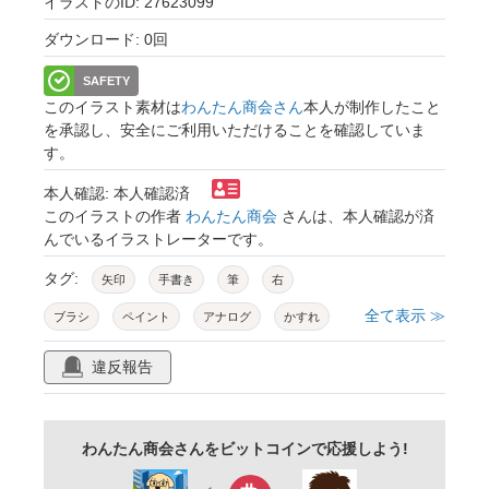
イラストのID: 27623099
ダウンロード: 0回
SAFETY
このイラスト素材は
わんたん商会さん
本人が制作したこと
を承認し、安全にご利用いただけることを確認していま
す。
本人確認: 本人確認済
このイラストの作者
わんたん商会
さんは、本人確認が済
んでいるイラストレーターです。
タグ:
矢印
手書き
筆
右
全て表示 ≫
ブラシ
ペイント
アナログ
かすれ
ラフ
ニュアンス
青
ブルー
紺
違反報告
ネイビー
シンプル
アイコン
マーク
記号
サイン
ビジネス
プレゼン
わんたん商会さんをビットコインで応援しよう!
資料作成
パワポ
スライド
ベクター