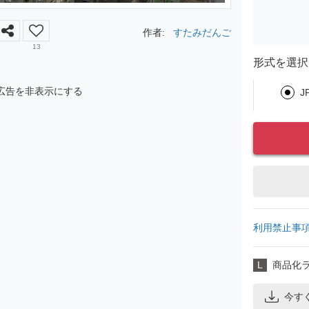
作者:
すたみだんご
13
形式を選択
広告を非表示にする
J
利用禁止事
L
商品化
今す