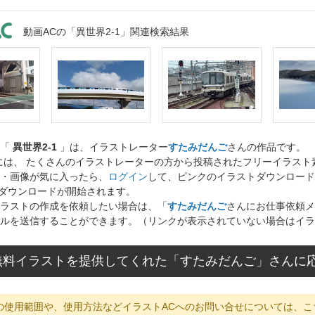
動画ACの「異世界2-1」関連検索結果
ト「
異世界2-1
」は、イラストレーター
すたみだんご
さんの作品です。
には、 たくさんのイラストレーターの方から投稿されたフリーイラス
・画像が気に入ったら、
ログイン
して、ピンクのイラストダウンロード
ダウンロードが開始されます。
ラストの作成を依頼したい場合は、「
すたみだんご
さんにお仕事依頼メ
ルを送信することができます。（リンクが表示されていない場合はイラ
無料イラストを提供してくれた「すたみだんご」さんに
の使用範囲や、使用方法などイラストACへのお問い合せについては、こ