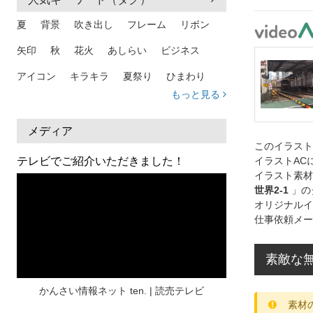
夏
背景
吹き出し
フレーム
リボン
矢印
秋
花火
あしらい
ビジネス
アイコン
キラキラ
夏祭り
ひまわり
もっと見る
家族
和柄
夏 背景
スマホ
熱中症
人物
暑中見舞い
ふきだし
夏休み
メディア
このイラス
日本地図
海
ハート
夏 背景
枠
イラストAC
テレビでご紹介いただきました！
イラスト素材
見出し
お盆
雲
和紙
カレンダー
世界2-1
」の
オリジナルイ
水彩
夏 フレーム
花
女性
街並み
仕事依頼メー
集中線
人
おしゃれ 手描き
筆
和風
スケジュール
波
飾り枠
桜
素敵な
ハロウィン
介護
チェック
かんさい情報ネット ten. | 読売テレビ
素材