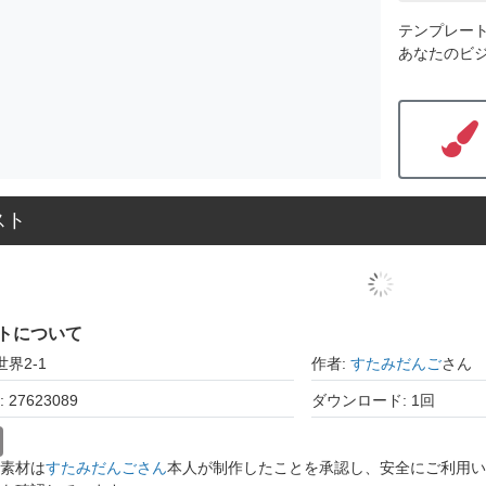
テンプレー
あなたのビ
スト
トについて
世界2-1
作者:
すたみだんご
さん
27623089
ダウンロード: 1回
素材は
すたみだんごさん
本人が制作したことを承認し、安全にご利用い