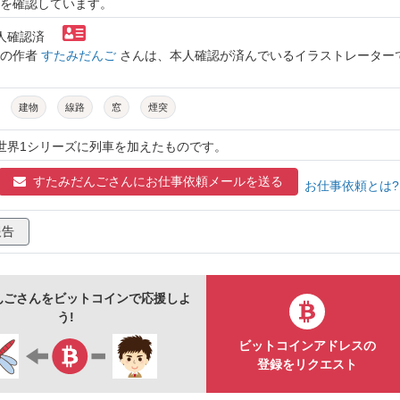
を確認しています。
本人確認済
トの作者
すたみだんご
さんは、本人確認が済んでいるイラストレーター
建物
線路
窓
煙突
異世界1シリーズに列車を加えたものです。
すたみだんごさんに
お仕事依頼メールを送る
お仕事依頼とは
報告
んごさんをビットコインで応援しよ
う!
ビットコインアドレスの
登録をリクエスト