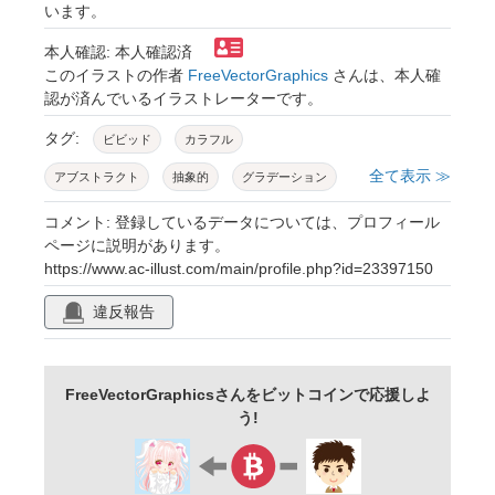
います。
本人確認: 本人確認済
このイラストの作者
FreeVectorGraphics
さんは、本人確
認が済んでいるイラストレーターです。
タグ:
ビビッド
カラフル
全て表示 ≫
アブストラクト
抽象的
グラデーション
背景
バックグラウンド
ヴィヴィッド
コメント: 登録しているデータについては、プロフィール
ページに説明があります。
カラー
色
色とりどり
レインボー
https://www.ac-illust.com/main/profile.php?id=23397150
虹色
レインボーカラー
マーブル
違反報告
ぼかし
ボカシ
ボケ
ファンタジー
うねり
帯
イメージ
濃い
強い
FreeVectorGraphicsさんをビットコインで応援しよ
鮮明
歪み
夢
幻想的
オーロラ
う!
ぼんやり
絵の具
模様
インパクト
サイケデリック
ヒーリング
インク