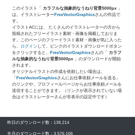
このイラスト「
カラフルな抽象的なうねり背景5000px
」
は、イラストレーター
FreeVectorGraphics
さんの作品で
す。
イラストACには、 たくさんのイラストレーターの方から
投稿されたフリーイラスト素材・画像を掲載しておりま
す。このページのフリーイラスト素材・画像が気に入った
ら、
ログイン
して、ピンクのイラストダウンロードボタン
をクリックすると、
FreeVectorGraphics
さんの「
カラフ
ルな抽象的なうねり背景5000px
」のダウンロードが開始
されます。
オリジナルイラストの作成を依頼したい場合は、
「
FreeVectorGraphics
さんにお仕事依頼メールを送る」
のリンクや、プロフィールページからお仕事依頼メールを
送信することができます。（リンクが表示されていない場
合はイラストレーターさんが非表示の設定中です）
昨日のダウンロード数：138,214
先月のダウンロード数：3,576,106