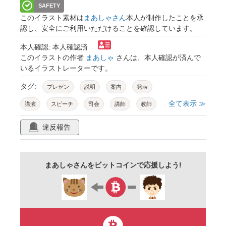
SAFETY
このイラスト素材は
まあしゃさん
本人が制作したことを承
認し、安全にご利用いただけることを確認しています。
本人確認: 本人確認済
このイラストの作者
まあしゃ
さんは、本人確認が済んで
いるイラストレーターです。
タグ:
プレゼン
説明
案内
発表
全て表示 ≫
講演
スピーチ
司会
講師
教師
ビジネスマン
人物
ジェスチャー
紹介
違反報告
解説
コミュニケーション
会議
セミナー
研修
ブリーフィング
まあしゃさんをビットコインで応援しよう!
ミーティング
ファシリテーター
プレゼンター
インフォメーション
ガイド
受付
サポート
トーク
アナウンス
教育
コンサルタント