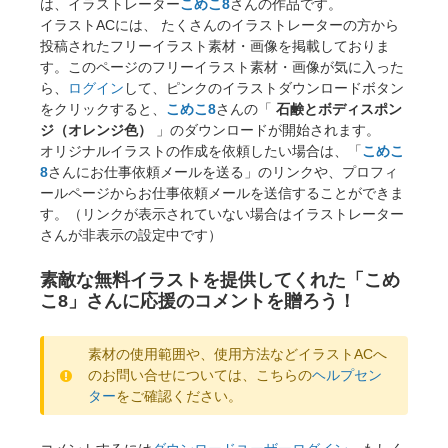
は、イラストレーター
こめこ8
さんの作品です。
イラストACには、 たくさんのイラストレーターの方から
投稿されたフリーイラスト素材・画像を掲載しておりま
す。このページのフリーイラスト素材・画像が気に入った
ら、
ログイン
して、ピンクのイラストダウンロードボタン
をクリックすると、
こめこ8
さんの「
石鹸とボディスポン
ジ（オレンジ色）
」のダウンロードが開始されます。
オリジナルイラストの作成を依頼したい場合は、「
こめこ
8
さんにお仕事依頼メールを送る」のリンクや、プロフィ
ールページからお仕事依頼メールを送信することができま
す。（リンクが表示されていない場合はイラストレーター
さんが非表示の設定中です）
素敵な無料イラストを提供してくれた「こめ
こ8」さんに応援のコメントを贈ろう！
素材の使用範囲や、使用方法などイラストACへ
のお問い合せについては、こちらの
ヘルプセン
ター
をご確認ください。