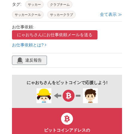
タグ:
サッカー
クラブチーム
全て表示 ≫
サッカースクール
サッカークラブ
スポーツ少年団
習い事
コーチ
監督
お仕事依頼:
にゃおちさんに
お仕事依頼メールを送る
子ども
子供
こども
小学生
お仕事依頼とは?
クラブ
躍動感
練習
トレーニング
フットサル
背景透過
素材
シルエット
違反報告
外遊び
放課後
体育
にゃおちさんをビットコインで応援しよう!
ビットコインアドレスの